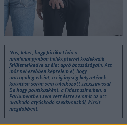
Nos, lehet, hogy Járóka Lívia a
mindennapjaiban helikopterrel közlekedik,
felülemelkedve az élet apró bosszúságain. Azt
már nehezebben képzelem el, hogy
antropológusként, a cigányság helyzetének
kutatása során sem találkozott szexizmussal.
De hogy politikusként, a Fidesz színeiben, a
Parlamentben sem vett észre semmit az ott
uralkodó atyáskodó szexizmusból, kicsit
megdöbbent.