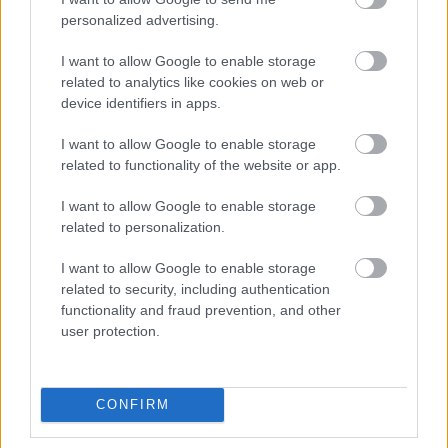
menekültem ki, kellett nekem udvariaskodni.
personalized advertising.
I want to allow Google to enable storage
Beszélgetés a húgommal Budapestről, a nyári
related to analytics like cookies on web or
hőségről. Mondja, hogy a 40 fokban is hosszú
device identifiers in apps.
farmerben, este farmerkabátban jár: „Nem hiányzik,
I want to allow Google to enable storage
hogy beszólogassanak”.
related to functionality of the website or app.
Építkezés mellett kell elhaladnom. Bámulás,
I want to allow Google to enable storage
füttyögés, annak ecsetelése, hogy mit tennének
related to personalization.
velem ezek a derék dolgos férfiak. Sokszor inkább
kerülővel megyek valahová, hogy ezt az élményt
I want to allow Google to enable storage
megspóroljam. Mint a megerőszakolásnál, ebben a
related to security, including authentication
helyzetben is teljesen mindegy, hogy milyen ruhát
functionality and fraud prevention, and other
visel a nő, megkapja a magáét.
user protection.
Erre persze jönnek csípőből a válaszok, hogy de hát
régen is így volt (anyámnak is beszóltak már
Békáson az építkezésen, a történelem ismétli
CONFIRM
önmagát), örülj, hogy tetszel a férfiaknak (köszi,