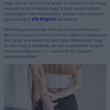
hogy nem az. Viszont ha valaki a szemére vetné, hogy
hazudik, azzal érvelhet, hogy ő csak annyit állított:
személyesen nem tapasztalta. Járóka Lívia válaszolt
így nemrég az
Elle Magazin
kérdéseire.
Két dolog jut eszembe. Először is Oroszlán Szonja,
aki azzal akarta elvenni a színésznőket ért zaklatások
élét, hogy vele sosem történt ilyen. Másodszor meg
az okos lány a meséből, aki vitt is ajándékot Mátyás
királynak meg nem is – a kezeiből felröppenő
galamb képében.