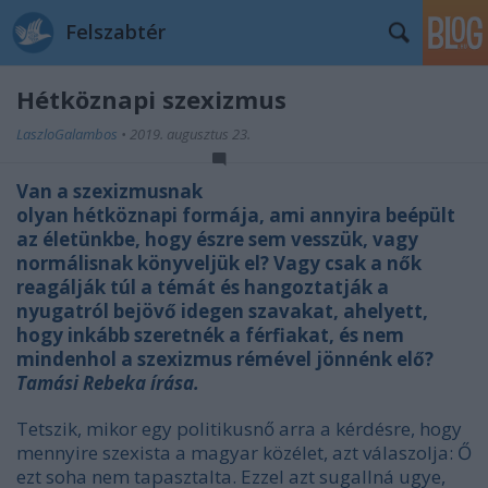
Felszabtér
Hétköznapi szexizmus
LaszloGalambos
•
2019. augusztus 23.
Van a szexizmusnak
olyan hétköznapi formája, ami annyira beépült
az életünkbe, hogy észre sem vesszük, vagy
normálisnak könyveljük el? Vagy csak a nők
reagálják túl a témát és hangoztatják a
nyugatról bejövő idegen szavakat, ahelyett,
hogy inkább szeretnék a férfiakat, és nem
mindenhol a szexizmus rémével jönnénk elő?
Tamási Rebeka írása.
Tetszik, mikor egy politikusnő arra a kérdésre, hogy
mennyire szexista a magyar közélet, azt válaszolja: Ő
ezt soha nem tapasztalta. Ezzel azt sugallná ugye,