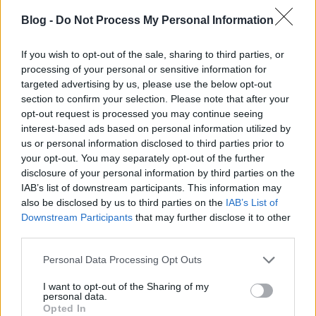
Biztos, én, mi, nők reagáljuk túl, hangoztatjuk itt a
nyugatról bejövő idegen szavakat, ahelyett, hogy
Blog -
Do Not Process My Personal Information
inkább szeretnénk a férfiakat, és nem mindenhol a
szexizmus rémével jönnénk elő.
If you wish to opt-out of the sale, sharing to third parties, or
processing of your personal or sensitive information for
targeted advertising by us, please use the below opt-out
Szeretném jelezni, hogy a szexizmus nem csak
section to confirm your selection. Please note that after your
az, ahogyan némely politikus beszél a nőkről. A
opt-out request is processed you may continue seeing
szexizmus nem csak az, amikor a megerőszakolt
interest-based ads based on personal information utilized by
lányt leribancozzák a rendőrök, és megkérdezi
us or personal information disclosed to third parties prior to
tőle a nőgyógyász, hogy hát minek ment bulizni.
your opt-out. You may separately opt-out of the further
A szexizmus nem csak az, amikor a lúgozós
disclosure of your personal information by third parties on the
orvosért imát mondanak, és elítélik az
IAB’s list of downstream participants. This information may
also be disclosed by us to third parties on the
IAB’s List of
áldozatát.
Downstream Participants
that may further disclose it to other
third parties.
Van a szexizmusnak egy olyan hétköznapi formája
Please note that this website/app uses one or more Google
Personal Data Processing Opt Outs
is, ami annyira beépült az életünkbe, hogy észre sem
services and may gather and store information including but
vesszük, vagy normálisnak könyveljük el. Ebben az
not limited to your visit or usage behaviour. You may click to
I want to opt-out of the Sharing of my
personal data.
esetben a Járókához intézett kérdésben elhangzó
grant or deny consent to Google and its third-party tags to
Opted In
use your data for below specified purposes in below Google