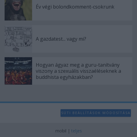
Év végi bolondkomment-csokrunk
A gazdatest... vagy mi?
Hogyan ágyaz meg a guru-tanítvány
viszony a szexuális visszaéléseknek a
buddhista egyházakban?
SÜTI BEÁLLÍTÁSOK MÓDOSÍTÁSA
mobil
|
teljes