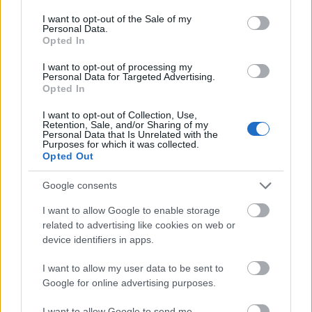
„közéletet” a régies értelmében lehet felfogni, vagyis
mint hétköznapi, mindennapi életet.
consent section.
I want to opt-out of the Sale of my
Personal Data.
Opted In
Doffek Gábor a
wmn.hu
-n egy felháborodott cikkben
foglalta össze házi közvélemény-kutatásának
I want to opt-out of processing my
eredményét: „De arra semmiféle mentség nincsen,
Personal Data for Targeted Advertising.
Opted In
hogy gyakorlatilag a velünk élő összes nőnek van
olyan élménye, aminek semmiféle köze nincs az
I want to opt-out of Collection, Use,
udvarláshoz, hanem csak fenyegető, ijesztő,
Retention, Sale, and/or Sharing of my
Personal Data that Is Unrelated with the
undorító élményt okoz nekik néhány szarházi
Purposes for which it was collected.
paraszt”. Doffek idéz is néhány beszólást, én viszont
Opted Out
még ennél is hétköznapibb, egyszerűbb példákat
idéznék.
Google consents
I want to allow Google to enable storage
related to advertising like cookies on web or
Bemegyek egy könyvesboltba. Meglátom a
device identifiers in apps.
középkorú könyvesboltost, aki csorgó nyállal
bámul. Csak udvariasságból nem menekülök ki
I want to allow my user data to be sent to
azonnal. Megkérdezi, hogy segíthet-e. Mondom,
Google for online advertising purposes.
köszönöm, nem, csak nézelődök. Mire ő: Jól van,
addig legalább én is nézelődhetek. Itt
I want to allow Google to send me