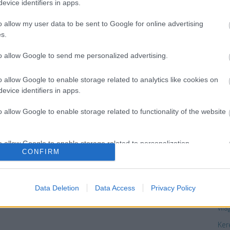
evice identifiers in apps.
Be
o allow my user data to be sent to Google for online advertising
Vég
s.
A D
Thu
to allow Google to send me personalized advertising.
bes
o allow Google to enable storage related to analytics like cookies on
A s
evice identifiers in apps.
kol
egy
ese
o allow Google to enable storage related to functionality of the website
A s
yzés trackback címe:
.blog.hu/api/trackback/id/16040640
o allow Google to enable storage related to personalization.
"Ér
CONFIRM
ne 
o allow Google to enable storage related to security, including
„Ke
Kommentek:
cation functionality and fraud prevention, and other user protection.
az 
Data Deletion
Data Access
Privacy Policy
telmében felhasználói tartalomnak minősülnek, értük a
szolgáltatás
 nem vállal, azokat nem ellenőrzi. Kifogás esetén forduljon a blog
Min
sználási feltételekben
és az
adatvédelmi tájékoztatóban
.
vilá
Ker