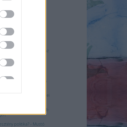
jegyzések
ül is ember
alai Láma Greta
nberggel a klímaválságról
zélgetett
zociális identitás és a
lektív nárcizmus szerepe az
házi szexuális abúzus
tek elutasításában
ivatagi anyák
telmet, érzést csak építs, s
ronts”
resztény vezetők is részesei
amerikai erőszaknak”
dnyájan testvérek egy jobb
gért
esztény politika? - Mustó