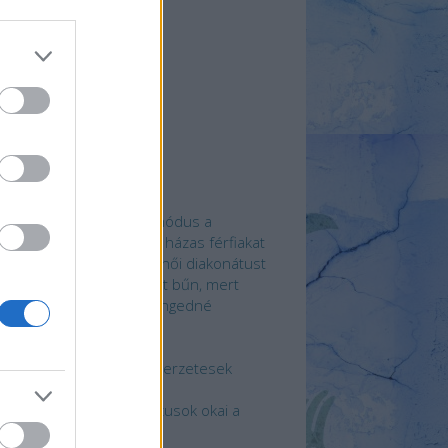
erzők
só Tamás
(
profil
)
 Perintfalvi
(
profil
)
zloGalambos
(
profil
)
ai Zsófi
(
profil
)
i108
(
profil
)
Bonifert Rita
(
profil
)
p 5
öntött az amazóniai szinódus a
atikánban: szenteljenek házas férfiakat
appá és vezessék be a női diakonátust
Amit csinálunk nem lehet bűn, mert
kkor azt, az Isten nem engedné
egtörténni!”
étköznapi szexizmus
zexuális bántalmazás szerzetesek
özött
z egyházi szexuális abúzusok okai a
szichológus szemével