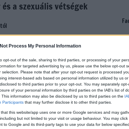
 és a szexuális vétségek
Fa
tól
Fe
Not Process My Personal Information
Hog
sza
fektustól, a későbbi pápától, hogy személyesen kérjen
to opt-out of the sale, sharing to third parties, or processing of your per
és 
formation for targeted advertising by us, please use the below opt-out s
z alkalmat. Ehelyett 2010 húsvét vasárnapján, az ünnepi
Mik
r selection. Please note that after your opt-out request is processed y
ndeddig ismeretlen, meghökkentő ceremónia keretében a
val
eing interest-based ads based on personal information utilized by us or
íborossal mondatta ki ártatlanságát „urbi et orbi”. Holott
ell
disclosed to third parties prior to your opt-out. You may separately opt-
ügyben való kínos érintettsége miatt. Igaz, hogy a pápa
int
losure of your personal information by third parties on the IAB’s list of
élések miatt, személyes felelősségéről azonban hallgatott,
vél
. This information may also be disclosed by us to third parties on the
IA
meg
Participants
that may further disclose it to other third parties.
sza
vál
 that this website/app uses one or more Google services and may gath
Fel
including but not limited to your visit or usage behaviour. You may click 
 to Google and its third-party tags to use your data for below specifi