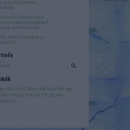
er jezsuita szerzetes
dolatai
kell írni a Katekizmust a
oszexualitás témájában!"
ätzing, német bíboros
0!!! - Miért olvassátok a
szabtért?
resés
mkék
egy Ház
Al Ház
Bolondok Háza
Kell egy
z
Műv Ház és Ima Ház
Társas Ház
kefelhő