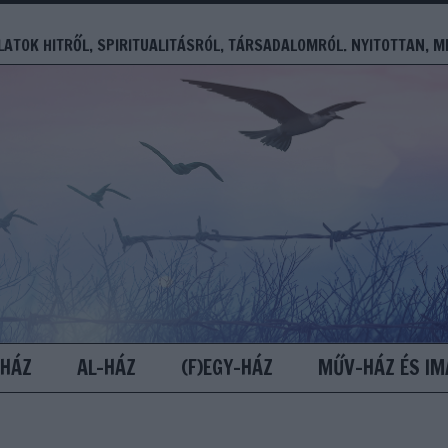
ATOK HITRŐL, SPIRITUALITÁSRÓL, TÁRSADALOMRÓL. NYITOTTAN, M
-HÁZ
AL-HÁZ
(F)EGY-HÁZ
MŰV-HÁZ ÉS IM