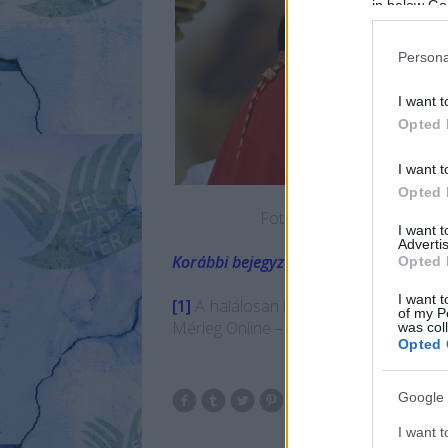
in below Go
Persona
I want t
Opted 
I want t
Opted 
Fotó: Angelo Sodano bíbor
I want 
Advertis
Korábbi bejegyzésünk
a témában.
Opted 
I want t
[1]
A halálosan beteg egyház.
Blätter f
of my P
Mérleg Online – 2013. 02. 06.
was col
Opted 
Google 
I want t