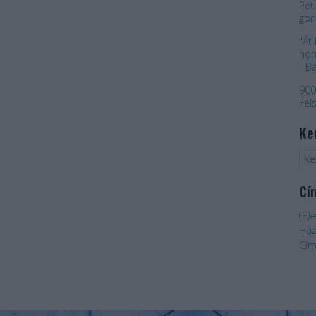
Pét
gon
"Át 
hom
- B
900
Fel
Ke
Cí
(F)
Há
Cím