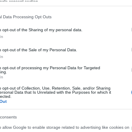
Sz
ogle consent section.
Jéz
l Data Processing Opt Outs
Rita
Las
o opt-out of the Sharing of my personal data.
Tok
End
In
G. 
o opt-out of the Sale of my Personal Data.
To
In
os és XVI. Benedek pápa (www.ilgiornale.it)
D
to opt-out of processing my Personal Data for Targeted
V
ing.
p
In
„
o opt-out of Collection, Use, Retention, Sale, and/or Sharing
ür deutsche und internationale Politik
, 2011. szeptember.
a
ersonal Data that Is Unrelated with the Purposes for which it
m
lected.
Out
H
S
komment
k
consents
A
(F)egy Ház
p
o allow Google to enable storage related to advertising like cookies on