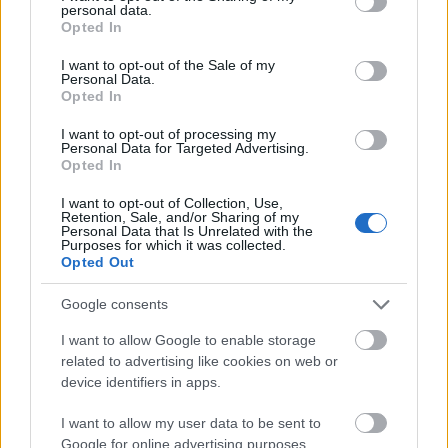
personal data.
grant or deny consent to Google and its third-party tags to
Opted In
use your data for below specified purposes in below Google
Szerintem az az abszurd, hogy nyílt, kisebbség elleni
consent section.
uszítás következmények nélkül elhangozhat a
I want to opt-out of the Sale of my
Personal Data.
tévében. És az az ötlet is abszurd, hogy Karácsony
Opted In
Gergely rakja ki a b*zi zászló helyett a vatikáni
lobogót. Hogy is van ez Osztie atya, katolikus
I want to opt-out of processing my
Personal Data for Targeted Advertising.
teokráciában élünk? Vagy a Vatikán illetve az egyház
Opted In
birtokolni akarja a Városházát? Hát nekem ez a
gondolat tűnik abszurdnak!
I want to opt-out of Collection, Use,
Retention, Sale, and/or Sharing of my
Personal Data that Is Unrelated with the
Karácsony Gergelynek, aki kitette a szivárványos
Purposes for which it was collected.
lobogót, és amúgy szerintem tökéletes módon
Opted Out
beszélt az Isten szeretetéről, beszólt egy másik
Google consents
fanatikus egy videóban, amit a Magyar Nemzet –
idáig süllyedt – terjeszt. Az ő nevét direkt meg sem
I want to allow Google to enable storage
említem, mert annyira nem tartom relevánsnak.
De
related to advertising like cookies on web or
azt el kell mondanom, hogy egy videóban
device identifiers in apps.
erőszakosan üvöltöző, a melegeket, meg az őket
támogatókat a pokolra küldő mennydörgéssel
I want to allow my user data to be sent to
lehet, hogy a 17. században sikeresen
Google for online advertising purposes.