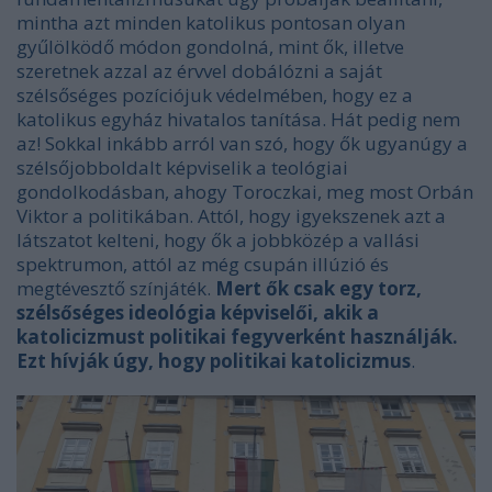
mintha azt minden katolikus pontosan olyan
gyűlölködő módon gondolná, mint ők, illetve
szeretnek azzal az érvvel dobálózni a saját
szélsőséges pozíciójuk védelmében, hogy ez a
katolikus egyház hivatalos tanítása. Hát pedig nem
az! Sokkal inkább arról van szó, hogy ők ugyanúgy a
szélsőjobboldalt képviselik a teológiai
gondolkodásban, ahogy Toroczkai, meg most Orbán
Viktor a politikában. Attól, hogy igyekszenek azt a
látszatot kelteni, hogy ők a jobbközép a vallási
spektrumon, attól az még csupán illúzió és
megtévesztő színjáték.
Mert ők csak egy torz,
szélsőséges ideológia képviselői, akik a
katolicizmust politikai fegyverként használják.
Ezt hívják úgy, hogy politikai katolicizmus
.