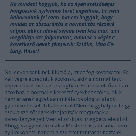
Ha mindezt hagyjuk, ha az ilyen szélsőséges
hangoknak nyilvános teret engedünk, ha nem
háborodunk fel ezen, hanem hagyjuk, hogy
mindez az abszurditás a normalitás részévé
váljon, akkor idővel semmi nem lesz már, ami
megállítja azt folyamatot, aminek a végét a
következő nevek fémjelzik: Sztálin, Mao Ce-
tung, Hitler!
Ne legyen senkinek illúziója, itt ez fog következni! Fel
kell végre ébredniük azoknak, akik a normalitást
képviselik ebben az országban. Én most elsősorban
azokhoz, a normális keresztényekhez szólok, akik
nem értenek egyet semmiféle ideológiai alapú
gyűlölködéssel: Tiltakozzunk! Nem hagyhatjuk, hogy
ezek a szélsőségek kisajátítsák maguknak a
kereszténységet! Mert eltorzítják, megbecstelenítik!
Ahogy szégyent hoznak a Mesterre is, aki soha nem
gyűlölködött, hanem a szeretet tanítását hozta el