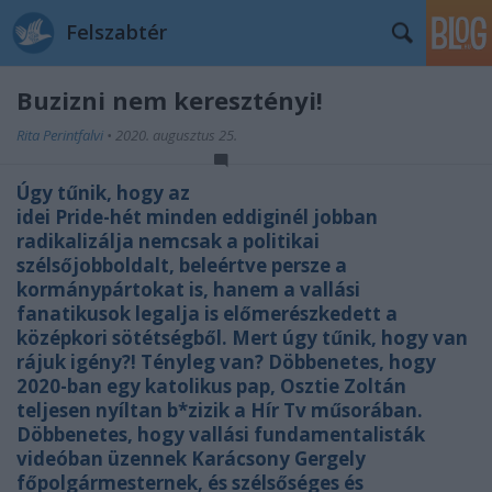
Felszabtér
Buzizni nem keresztényi!
Rita Perintfalvi
•
2020. augusztus 25.
Úgy tűnik, hogy az
idei Pride-hét minden eddiginél jobban
radikalizálja nemcsak a politikai
szélsőjobboldalt, beleértve persze a
kormánypártokat is, hanem a vallási
fanatikusok legalja is előmerészkedett a
középkori sötétségből. Mert úgy tűnik, hogy van
rájuk igény?! Tényleg van? Döbbenetes, hogy
2020-ban egy katolikus pap, Osztie Zoltán
teljesen nyíltan b*zizik a Hír Tv műsorában.
Döbbenetes, hogy vallási fundamentalisták
videóban üzennek Karácsony Gergely
főpolgármesternek, és szélsőséges és