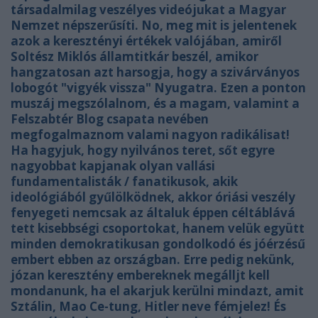
társadalmilag veszélyes videójukat a Magyar
Nemzet népszerűsíti. No, meg mit is jelentenek
azok a keresztényi értékek valójában, amiről
Soltész Miklós államtitkár beszél, amikor
hangzatosan azt harsogja, hogy a szivárványos
lobogót "vigyék vissza" Nyugatra. Ezen a ponton
muszáj megszólalnom, és a magam, valamint a
Felszabtér Blog csapata nevében
megfogalmaznom valami nagyon radikálisat!
Ha hagyjuk, hogy nyilvános teret, sőt egyre
nagyobbat kapjanak olyan vallási
fundamentalisták / fanatikusok, akik
ideológiából gyűlölködnek, akkor óriási veszély
fenyegeti nemcsak az általuk éppen céltáblává
tett kisebbségi csoportokat, hanem velük együtt
minden demokratikusan gondolkodó és jóérzésű
embert ebben az országban. Erre pedig nekünk,
józan keresztény embereknek megálljt kell
mondanunk, ha el akarjuk kerülni mindazt, amit
Sztálin, Mao Ce-tung, Hitler neve fémjelez! És