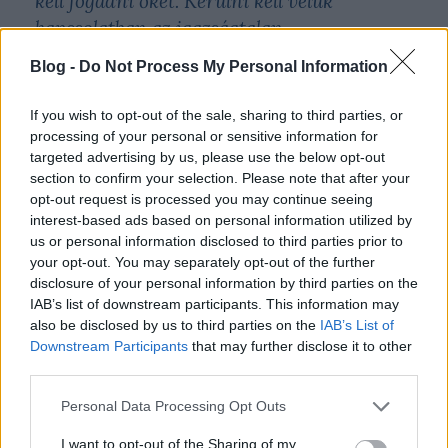
kell fogadni őket. Kerülni kell velük
kapcsolatban az igazságtalan
megkülönböztetés minden jelét. (KEK, 2358)
Blog -
Do Not Process My Personal Information
If you wish to opt-out of the sale, sharing to third parties, or
Agresszív és háborús hangvételű megnyilatkozása
processing of your personal or sensitive information for
mennyiben tartalmaz tiszteletet, együttérzést és
targeted advertising by us, please use the below opt-out
gyöngédséget?
section to confirm your selection. Please note that after your
opt-out request is processed you may continue seeing
interest-based ads based on personal information utilized by
us or personal information disclosed to third parties prior to
Itt már olyan abszurddá vált a társadalmi
your opt-out. You may separately opt-out of the further
környezet és az ideológiai háború, hogy itt
disclosure of your personal information by third parties on the
IAB’s list of downstream participants. This information may
már nem lehet szelídnek lenni, itt nemet
also be disclosed by us to third parties on the
IAB’s List of
kell mondani. Tehát mindarra, amivel itt
Downstream Participants
that may further disclose it to other
találkozunk, és amiről itt beszélgettünk is:
third parties.
buzi zászlótól kezdve sok minden más
Please note that this website/app uses one or more Google
Personal Data Processing Opt Outs
egyéb. Itt már nem lehet hallgatni tovább.
services and may gather and store information including but
not limited to your visit or usage behaviour. You may click to
I want to opt-out of the Sharing of my