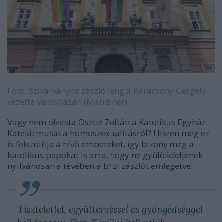
Fotó: Szivárványos zászló leng a Karácsony Gergely
vezette városházán (Mandiner)
Vagy nem olvasta Osztie Zoltán a Katolikus Egyház
Katekizmusát a homoszexualitásról? Hiszen még ez
is felszólítja a hívő embereket, így bizony még a
katolikus papokat is arra, hogy ne gyűlölködjenek
nyilvánosan a tévében a b*zi zászlót emlegetve:
Tisztelettel, együttérzéssel és gyöngédséggel