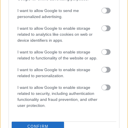
ijesztgetett volna még embereket, most viszont
rendkívül groteszknek hat. Főleg azért, mert
I want to allow Google to send me
szerintem az Isten nem ilyen. Ő nem egy
personalized advertising.
templomtéren futkosó, ingerülten ordibáló
hisztérikus pasi, hanem a szeretet hírnöke.
I want to allow Google to enable storage
related to analytics like cookies on web or
És még egy megjegyzés Soltész Miklós
device identifiers in apps.
államtitkárnak
, aki szerint a szivárványos zászlót
I want to allow Google to enable storage
„vigyék vissza” Nyugatra, mert ide olyan „értékek
related to functionality of the website or app.
kellenek, amiket több mint 2000 éve Isten az
emberek lelkébe írt.” No, de pontosan mik is azok az
I want to allow Google to enable storage
értékek? Miről szól a szívbe írt törvény? Mi is a
related to personalization.
főparancs? Nem az, hogy „Szeresd felebarátodat,
mint önmagadat”? Vagy ahogy Martin Buber
I want to allow Google to enable storage
fordítja:
related to security, including authentication
functionality and fraud prevention, and other
user protection.
Szeresd felebarátodat, mert olyan, mint te!
CONFIRM