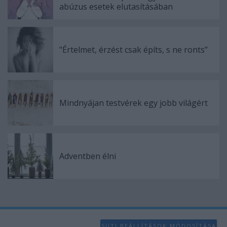
abúzus esetek elutasításában
"Értelmet, érzést csak építs, s ne ronts”
Mindnyájan testvérek egy jobb világért
Adventben élni
SÜTI BEÁLLÍTÁSOK MÓDOSÍTÁSA