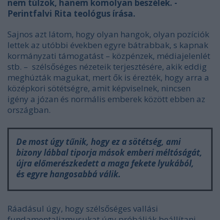
nem túlzok, hanem komolyan beszélek. -
Perintfalvi Rita teológus írása.
Sajnos azt látom, hogy olyan hangok, olyan pozíciók
lettek az utóbbi években egyre bátrabbak, s kapnak
kormányzati támogatást – közpénzek, médiajelenlét
stb. – szélsőséges nézeteik terjesztésére, akik eddig
meghúzták magukat, mert ők is érezték, hogy arra a
középkori sötétségre, amit képviselnek, nincsen
igény a józan és normális emberek között ebben az
országban.
De most úgy tűnik, hogy ez a sötétség, ami
bizony lábbal tiporja mások emberi méltóságát,
újra előmerészkedett a maga fekete lyukából,
és egyre hangosabbá válik.
Ráadásul úgy, hogy szélsőséges vallási
fundamentalizmusukat úgy próbálják beállítani,