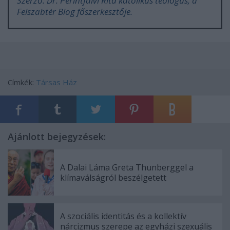
Szerző: Dr. Perintfalvi Rita katolikus teológus, a
Felszabtér Blog főszerkesztője.
Címkék:
Társas Ház
Ajánlott bejegyzések:
A Dalai Láma Greta Thunberggel a
klímaválságról beszélgetett
A szociális identitás és a kollektív
nárcizmus szerepe az egyházi szexuális