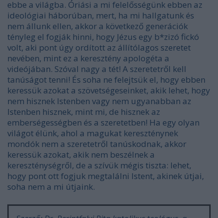
ebbe a világba. Óriási a mi felelősségünk ebben az
ideológiai háborúban, mert, ha mi hallgatunk és
nem állunk ellen, akkor a következő generációk
tényleg el fogják hinni, hogy Jézus egy b*zizó fickó
volt, aki pont úgy ordított az állítólagos szeretet
nevében, mint ez a keresztény apologéta a
videójában. Szóval nagy a tét! A szeretetről kell
tanúságot tenni! És soha ne felejtsük el, hogy ebben
keressük azokat a szövetségeseinket, akik lehet, hogy
nem hisznek Istenben vagy nem ugyanabban az
Istenben hisznek, mint mi, de hisznek az
emberségességben és a szeretetben! Ha egy olyan
világot élünk, ahol a magukat kereszténynek
mondók nem a szeretetről tanúskodnak, akkor
keressük azokat, akik nem beszélnek a
kereszténységről, de a szívük mégis tiszta: lehet,
hogy pont ott fogjuk megtalálni Istent, akinek útjai,
soha nem a mi útjaink.