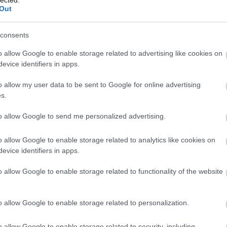
Out
egy ez a belső frusztráció, mert a papság nem csupán
tás. Egy olyan szolgálat, ami nem napi 8 órás munkát
vatásból nem lehet este kilépni, aztán reggel pedig újra
consents
rmely más hivatásnál.
o allow Google to enable storage related to advertising like cookies on
evice identifiers in apps.
 a tetteseket megvizsgálták, megállapították, hogy
o allow my user data to be sent to Google for online advertising
az, hogy ha szexuális vágyat kiskorú gyermek, vagy
s.
 akkor azt nem tekintik a cölibátusi fogadalom
ívülről nézve rendkívül abszurdnak tűnik, mégis így
to allow Google to send me personalized advertising.
o allow Google to enable storage related to analytics like cookies on
evice identifiers in apps.
o allow Google to enable storage related to functionality of the website
o allow Google to enable storage related to personalization.
o allow Google to enable storage related to security, including