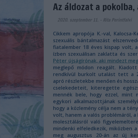
Az áldozat a pokolba,
2020. szeptember 11.
-
Rita Perintfalvi
Cikkem apropója K.-val, Kalocs
szexuális bántalmazást elszenved
fiatalember 18 éves kispap volt, 
ízben szexuálisan zaklatta és sze
Péter újságírónak, aki mindezt meg
meglepő módon reagált. Kiadott
rendkívül burkolt utalást tett a
apró részletekbe menően és hossza
cselekedeteit, kiteregette egés
mennék bele, hogy ezzel, mint 
egykori alkalmazottjának személy
hogy a közlemény célja nem a tény
volt, hanem a valós problémáról, a
molesztálásról való figyelemelter
mindenki elfeledkezik, miközben 
meg augusztus 20-án az új ken