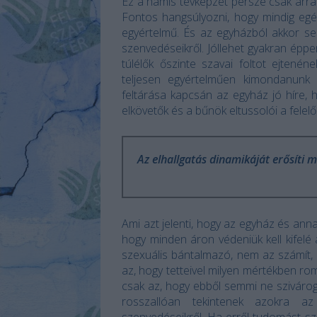
Ez a hamis tévképzet persze csak arra 
Fontos hangsúlyozni, hogy mindig egé
egyértelmű. És az egyházból akkor sem
szenvedéseikről. Jóllehet gyakran épp
túlélők őszinte szavai foltot ejtené
teljesen egyértelműen kimondanunk a
feltárása kapcsán az egyház jó híre, h
elkövetők és a bűnök eltussolói a felelő
Az elhallgatás dinamikáját erősíti m
Ami azt jelenti, hogy az egyház és anna
hogy minden áron védeniük kell kifelé
szexuális bántalmazó, nem az számít,
az, hogy tetteivel milyen mértékben ro
csak az, hogy ebből semmi ne szivárog
rosszallóan tekintenek azokra az