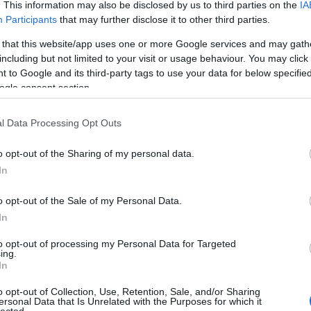
Pét
. This information may also be disclosed by us to third parties on the
IA
gon
őéves papnövendékként ilyen levéllel kell Ön elé állnom.
Participants
that may further disclose it to other third parties.
m-e ezt, viszont úgy gondolom, hogy 5 évig ez így nem
"Át 
 that this website/app uses one or more Google services and may gath
a, hogy mi lenne még. Szeretnék pap lenni, méghozzá a
hom
including but not limited to your visit or usage behaviour. You may click 
, mert én itt vagyok otthon, viszont nagyon félek, hogy
- B
 to Google and its third-party tags to use your data for below specifi
m Érsek atya segítségét!”
ogle consent section.
900
Fel
l Data Processing Opt Outs
Ke
o opt-out of the Sharing of my personal data.
 a cölibátus megszegésének?
In
Cí
o opt-out of the Sale of my Personal Data.
(F)
ési ügyeket tanulmányozva a szakirodalom gyakran beszél
In
Há
dig arról, hogy az elkövetők, akik cölibátusban élnek,
Cím
to opt-out of processing my Personal Data for Targeted
entelésüktől fogva, hogy nekik tilos nőt szexuálisan
ing.
 ezzel megszegnék a cölibátusi ígéretet. Az ettől való
In
elepedni a lélekre, hiszen akkor egy ilyen bűnös vágy a
o opt-out of Collection, Use, Retention, Sale, and/or Sharing
ését jelentené. Nem egy egyszeri bűntettről lenne tehát
ersonal Data that Is Unrelated with the Purposes for which it
ára teszik, amiért már évek, évtizedek óta tanultak,
lected.