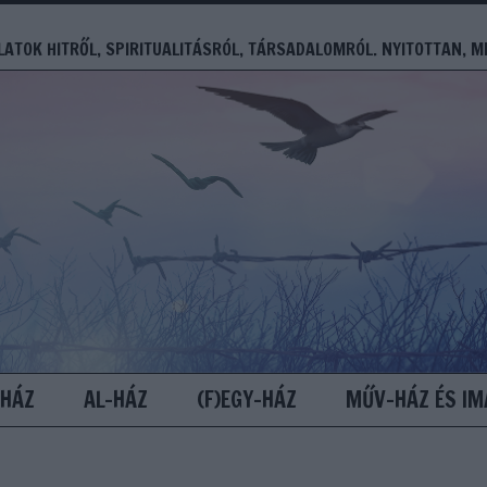
ATOK HITRŐL, SPIRITUALITÁSRÓL, TÁRSADALOMRÓL. NYITOTTAN, M
-HÁZ
AL-HÁZ
(F)EGY-HÁZ
MŰV-HÁZ ÉS IM