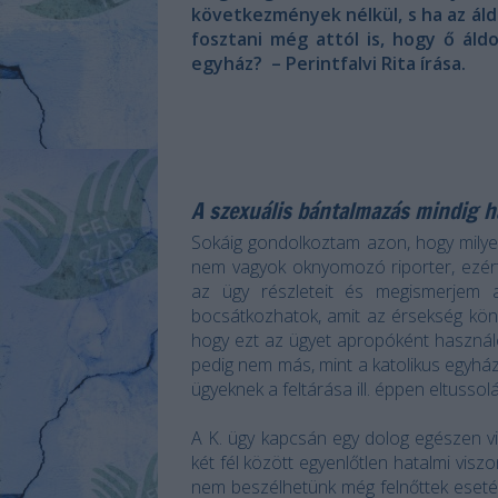
következmények nélkül, s ha az ál
fosztani még attól is, hogy ő áld
egyház? – Perintfalvi Rita írása.
A szexuális bántalmazás mindig h
Sokáig gondolkoztam azon, hogy mily
nem vagyok oknyomozó riporter, ezért
az ügy részleteit és megismerjem 
bocsátkozhatok, amit az érsekség kön
hogy ezt az ügyet apropóként haszná
pedig nem más, mint a katolikus egyházo
ügyeknek a feltárása ill. éppen eltussol
A K. ügy kapcsán egy dolog egészen vi
két fél között egyenlőtlen hatalmi viszo
nem beszélhetünk még felnőttek eseté