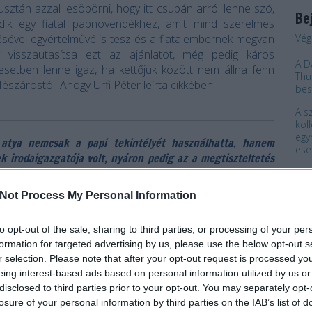
sztán azzal lesöpörni, hogy itt csupán arról lenne szó,
Be
ik egy fiatal papnövendékhez, amit mind szerelmes
désével egyértelművé is tesz és a fiatalembernek megvan
Vég
 visszautasítsa ezt az ajánlatot, még pedig káros
A D
setben lenne igaz, ha kettőjük között nem állna fenn
Thu
észárostól. Ahogy Urfi Péter leírta cikkében:
bes
A s
kol
egy
 atya nemcsak a papi tekintélyét használhatta, hanem
ese
ek irodaigazgatója volt, nyáron pedig az a megtiszteltetés
ték ki - szokatlanul fiatalon, ráadásul kiszélesített
A s
főegyházmegye második embere lett, az érsek személyi
Not Process My Personal Information
"Ér
ne 
to opt-out of the sale, sharing to third parties, or processing of your per
„Ke
formation for targeted advertising by us, please use the below opt-out s
az 
elő K. számára lelkileg, arról egyértelműen tanúskodik a
r selection. Please note that after your opt-out request is processed y
Min
eing interest-based ads based on personal information utilized by us or
444-es cikkben olvashattunk:
vilá
disclosed to third parties prior to your opt-out. You may separately opt-
losure of your personal information by third parties on the IAB’s list of
Ker