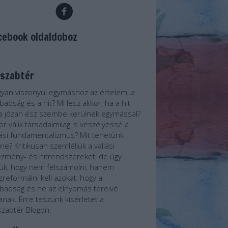
cebook oldaldoboz
lszabtér
yan viszonyul egymáshoz az értelem, a
badság és a hit? Mi lesz akkor, ha a hit
a józan ész szembe kerülnek egymással?
or válik társadalmilag is veszélyessé a
lási fundamentalizmus? Mit tehetünk
ene? Kritikusan szemléljük a vallási
ézmény- és hitrendszereket, de úgy
jük, hogy nem felszámolni, hanem
reformálni kell azokat, hogy a
badság és ne az elnyomás tereivé
janak. Erre teszünk kísérletet a
szabtér Blogon.