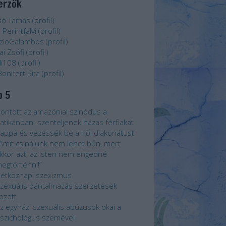
erzők
só Tamás
(
profil
)
 Perintfalvi
(
profil
)
zloGalambos
(
profil
)
ai Zsófi
(
profil
)
i108
(
profil
)
Bonifert Rita
(
profil
)
p 5
öntött az amazóniai szinódus a
atikánban: szenteljenek házas férfiakat
appá és vezessék be a női diakonátust
Amit csinálunk nem lehet bűn, mert
kkor azt, az Isten nem engedné
egtörténni!”
étköznapi szexizmus
zexuális bántalmazás szerzetesek
özött
z egyházi szexuális abúzusok okai a
szichológus szemével