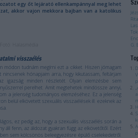
Sz
dozatot egy őt lejárató ellenkampánnyal meg lehet
ozat, akkor vajon mekkora bajban van a katolikus
Jéz
Rita
Las
Tok
End
Fotó: Halasmédia
G. 
To
atalmi visszaélés
en módon tudnám megírni ezt a cikket. Hiszen jómagam
D
 nincsenek hónapjaim arra, hogy kikutassam, feltárjam
V
az igazság minden részletét. Olyan elemzésbe sem
p
nyűszerrel perelhet. Amit megtehetek mindössze annyi,
„
lom a jelenség tudományos elemzéséhez. Ez a jelenség
a
m
n belül elkövetett szexuális visszaélések ill. ezeknek az
H
ása.
S
k
lágos, ez pedig az, hogy a szexuális visszaélés során a
A
ny áll fenn, az áldozat gyakran függ az elkövetőtől. Ezért
p
ben sem kölcsönös beleegyezésre épülő cselekedetről.