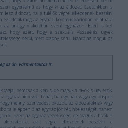
való, hogy a valódi probléma mellett el lehessen menni.
szen egyértelmű az, hogy ki az áldozat. Esetünkben is
 lesz áldozat, ha a túlélők végre elkezdenek beszélni
en ez jelenik meg az egyházi kommunikációban, mintha a
nek az amúgy makulátlan szent egyházon. Ezért is kell
zt, hogy azért, hogy a szexuális visszaélési ügyek
itelessége sérül, mert bizony sérül, kizárólag maguk az
sek.
ég az ún. vármentalitás is.
k tagjai, nemcsak a klérus, de maguk a hívők is úgy érzik,
 az egyház hírnevét. Tehát, ha egy pap vagy egy püspök
 hogy mennyi szenvedést okozott az áldozatoknak vagy
mbolta le éppen ő az egyház jóhírét, hitelességét, hanem
jon ki. Ezért az egyház vezetősége, de maguk a hívők is
 áldozatokra, akik végre elkezdenek beszélni a