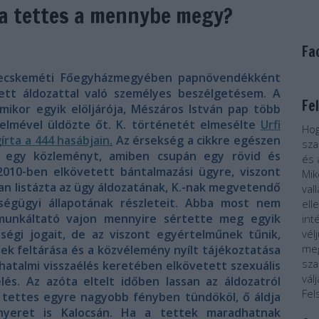
 a tettes a mennybe megy?
Fa
a-Kecskeméti Főegyházmegyében papnövendékként
ett áldozattal való személyes beszélgetésem. A
Fe
amikor egyik elöljárója, Mészáros István pap több
relmével üldözte őt. K. történetét elmesélte
Urfi
Hog
írta a 444 hasábjain
.
Az érsekség a cikkre egészen
sza
 egy közleményt, amiben csupán egy rövid és
és 
 2010-ben elkövetett bántalmazási ügyre, viszont
Mik
n listázta az ügy áldozatának, K.-nak megvetendő
val
zségügyi állapotának részleteit. Abba most nem
ell
munkáltató vajon mennyire sértette meg egyik
int
iségi jogait, de az viszont egyértelműnek tűnik,
vél
meg
ek feltárása és a közvélemény nyílt tájékoztatása
sza
 hatalmi visszaélés keretében elkövetett szexuális
vál
elés. Az azóta eltelt időben lassan az áldozatról
Fel
a tettes egyre nagyobb fényben tündököl, ő áldja
yeret is Kalocsán. Ha a tettek maradhatnak