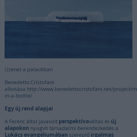
Üzenet a palackban
Benedetto Cristofani
alkotása http://www.benedettocristofani.net/project/
in-a-bottle/
Egy új rend alapjai
A Ferenc által javasolt
perspektíva
váltás és
új
alapokon
nyugvó társadalmi berendezkedés a
Lukács
evangéliumában
szereplő
irgalmas