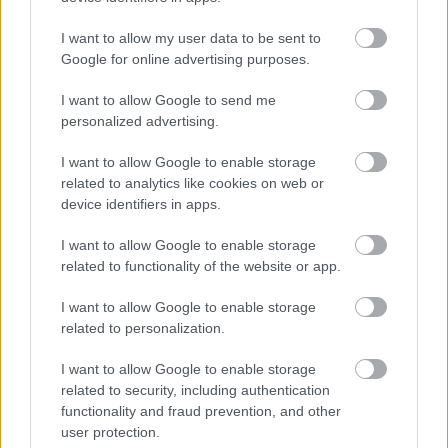
társadalmi tanítás elvein és értékein, nevezetesen az
emberi méltóságon
,
közösségen
, a javak
I want to allow my user data to be sent to
univerzális
biztosításán,
szolidaritáson
,
Google for online advertising purposes.
szubszidiaritáson
,
fenntarthatóságon
,
részvételen
alapuló rend csak többoldalúan
I want to allow Google to send me
(multilaterálisan)
valósítható meg és tartható fenn.
personalized advertising.
Milyen irányadó segítséget nyújt a pápa?
I want to allow Google to enable storage
related to analytics like cookies on web or
device identifiers in apps.
I want to allow Google to enable storage
Milyen konkrét javaslatai vannak a
related to functionality of the website or app.
pápának, ha nem csak emberi
kapcsolathálónkon belül, hanem egy
I want to allow Google to enable storage
related to personalization.
magasabb szinten is irányt szeretnénk
váltani?
I want to allow Google to enable storage
related to security, including authentication
functionality and fraud prevention, and other
Először is észben kell tartanunk, hogy a katolikus
user protection.