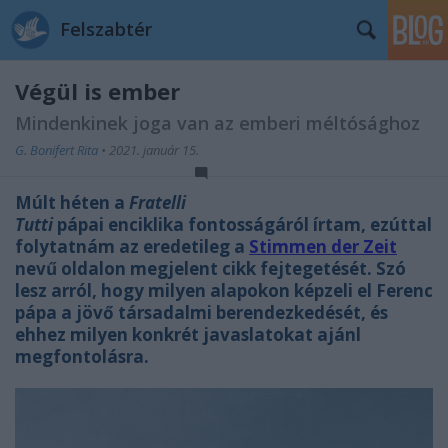
Felszabtér
Végül is ember
Mindenkinek joga van az emberi méltósághoz
G. Bonifert Rita
•
2021. január 15.
Múlt héten a
Fratelli
Tutti
pápai enciklika fontosságáról írtam, ezúttal
folytatnám az eredetileg a
Stimmen der Zeit
nevű oldalon megjelent cikk fejtegetését. Szó
lesz arról, hogy milyen alapokon képzeli el Ferenc
pápa a jövő társadalmi berendezkedését, és
ehhez milyen konkrét javaslatokat ajánl
megfontolásra.