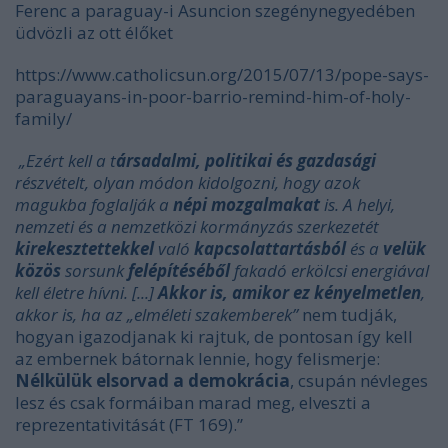
Ferenc a paraguay-i
Asuncion
szegénynegyedében
üdvözli az ott élőket
https://www.catholicsun.org/2015/07/13/pope-says-
paraguayans-in-poor-barrio-remind-him-of-holy-
family/
„Ezért kell a t
ársadalmi, politikai és gazdasági
részvételt, olyan módon kidolgozni, hogy azok
magukba foglalják a
népi mozgalmakat
is. A helyi,
nemzeti és a nemzetközi kormányzás szerkezetét
kirekesztettekkel
való
kapcsolattartásból
és a
velük
közös
sorsunk
felépítéséből
fakadó erkölcsi energiával
kell életre hívni. [...]
Akkor is, amikor ez kényelmetlen
,
akkor is, ha az „elméleti szakemberek”
nem tudják,
hogyan igazodjanak ki rajtuk, de pontosan így kell
az embernek bátornak lennie, hogy felismerje:
Nélkülük elsorvad a demokrácia
, csupán névleges
lesz és csak formáiban marad meg, elveszti a
reprezentativitását (FT 169).”