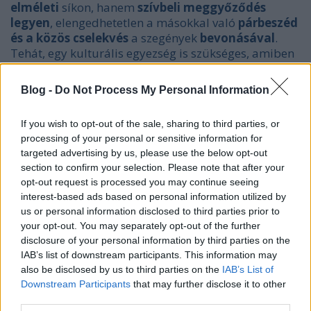
elméleti
síkon, hanem
szívbeli meggyőződés
legyen
, elengedhetetlen a másokkal való
párbeszéd
és a
közös cselekvés
a szegények
bevonásával
.
Tehát, egy kulturális egyezség is szükséges, amiben
valódi cselekvés és valódi párbeszéd
tud
kialakulni. Azokkal is sikerülhet az együttműködés,
Blog -
Do Not Process My Personal Information
akiknek
éppen sok adatott, de készek
„elfogadni,
hogy a közösségért fel kell adniuk dolgokat (FT22).”
A
If you wish to opt-out of the sale, sharing to third parties, or
szív megnyerése tehát fontos ahhoz, hogy ezt a
processing of your personal or sensitive information for
belátást a valódi
életbe
is átültessük.
targeted advertising by us, please use the below opt-out
section to confirm your selection. Please note that after your
opt-out request is processed you may continue seeing
interest-based ads based on personal information utilized by
us or personal information disclosed to third parties prior to
your opt-out. You may separately opt-out of the further
disclosure of your personal information by third parties on the
IAB’s list of downstream participants. This information may
also be disclosed by us to third parties on the
IAB’s List of
Downstream Participants
that may further disclose it to other
third parties.