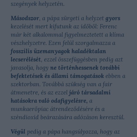
szegények helyzetén.
Másodszor
, a pápa sürgeti a helyzet
gyors
kezelését mert kifutunk az időből: Ferenc
már két alkalommal figyelmeztetett a klíma
vészhelyzetre. Ezen felül szorgalmazza a
fosszilis üzemanyagok haladéktalan
lecserélését
, ezzel összefüggésben pedig azt
javasolja, hogy
ne történhessenek további
befektetések és állami támogatások
ebben a
szektorban. Továbbá szükség van a fair
átmenetre, és az ezzel
járó társadalmi
hatásokra való odafigyelésre,
a
munkaerőpiac átrendeződésére és a
széndioxid beárazására adózáson keresztül.
Végül
pedig a pápa hangsúlyozza, hogy az