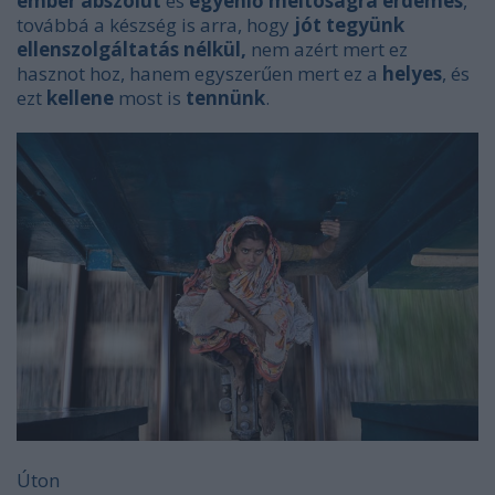
ember abszolút
és
egyenlő méltóságra érdemes
,
továbbá a készség is arra, hogy
jót tegyünk
ellenszolgáltatás nélkül,
nem azért mert ez
hasznot hoz, hanem egyszerűen mert ez a
helyes
, és
ezt
kellene
most is
tennünk
.
Úton