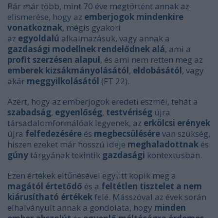
Bár már több, mint 70 éve megtörtént annak az
elismerése, hogy az
emberjogok mindenkire
vonatkoznak
, mégis gyakori
az
egyoldalú
alkalmazásuk, vagy annak a
gazdasági modellnek rendelődnek alá
, ami a
profit szerzésen alapul
, és ami nem retten meg az
emberek kizsákmányolásától
,
eldobásától
, vagy
akár
meggyilkolásától
(FT 22).
Azért, hogy az emberjogok eredeti eszméi, tehát a
szabadság
,
egyenlőség
,
testvériség
újra
társadalomformálóak legyenek, az
erkölcsi
erények
újra
felfedezésére
és
megbecsülésére
van szükség,
hiszen ezeket már hosszú ideje
meghaladottnak
és
gúny
tárgyának tekintik
gazdasági
kontextusban.
Ezen értékek eltűnésével együtt kopik meg a
magától értetődő
és a
feltétlen tisztelet a nem
kiárusítható értékek
felé. Másszóval az évek során
elhalványult annak a gondolata, hogy
minden