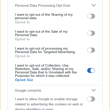
Please note that this website/app uses one or more Google
Personal Data Processing Opt Outs
services and may gather and store information including but
not limited to your visit or usage behaviour. You may click to
I want to opt-out of the Sharing of my
personal data.
grant or deny consent to Google and its third-party tags to
Opted In
use your data for below specified purposes in below Google
consent section.
I want to opt-out of the Sale of my
Personal Data.
Opted In
I want to opt-out of processing my
Personal Data for Targeted Advertising.
Opted In
Én helyett mi
I want to opt-out of Collection, Use,
Retention, Sale, and/or Sharing of my
https://galiciaviva.wordpress.com/2014/03/03/bo-
Personal Data that Is Unrelated with the
dia-a-todo-el-mundo/?postpost=v2#content
Purposes for which it was collected.
Opted Out
A kiterjedt
globalizáció
és az ebből fakadó
Google consents
határokon átívelő összefonódások, fenyegetettségek
nem teszik lehetővé, hogy az erőfeszítéseinket
I want to allow Google to enable storage
csupán
lokális, regionális és nemzeti szintekre
related to advertising like cookies on web or
korlátozzuk.
A
Fratelli Tuttiban
tárgyalt katolikus
device identifiers in apps.