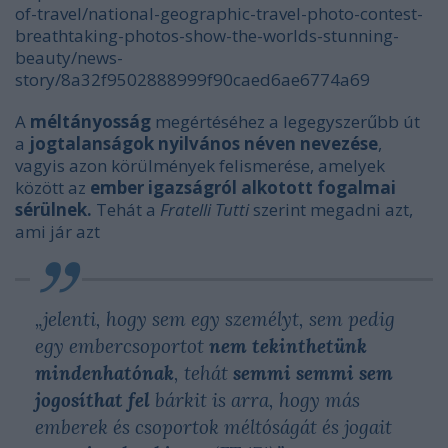
of-travel/national-geographic-travel-photo-contest-
breathtaking-photos-show-the-worlds-stunning-
beauty/news-
story/8a32f9502888999f90caed6ae6774a69
A
méltányosság
megértéséhez a legegyszerűbb út
a
jogtalanságok nyilvános néven nevezése
,
vagyis azon körülmények felismerése, amelyek
között az
ember igazságról alkotott fogalmai
sérülnek.
Tehát a
Fratelli Tutti
szerint megadni azt,
ami jár azt
„jelenti, hogy sem egy személyt, sem pedig
egy embercsoportot
nem tekinthetünk
mindenhatónak
, tehát
semmi
semmi sem
jogosíthat fel
bárkit is arra, hogy más
emberek és csoportok méltóságát és jogait