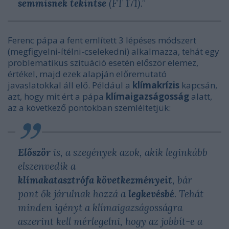
semmisnek
tekintse
(FT 171).”
Ferenc pápa a fent említett 3 lépéses módszert
(megfigyelni-ítélni-cselekedni) alkalmazza, tehát egy
problematikus szituáció esetén először elemez,
értékel, majd ezek alapján előremutató
javaslatokkal áll elő. Például a
klímakrízis
kapcsán,
azt, hogy mit ért a pápa
klímaigazságosság
alatt,
az a következő pontokban szemléltetjük:
Először
is, a szegények azok, akik leginkább
elszenvedik a
klímakatasztrófa
következményeit
, bár
pont ők járulnak hozzá a
legkevésbé
. Tehát
minden igényt a klímaigazságosságra
aszerint kell mérlegelni, hogy az jobbít-e a