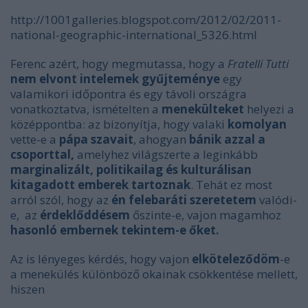
http://1001galleries.blogspot.com/2012/02/2011-
national-geographic-international_5326.html
Ferenc azért, hogy megmutassa, hogy a
Fratelli Tutti
nem elvont intelemek gyűjteménye
egy
valamikori időpontra és egy távoli országra
vonatkoztatva, ismételten a
menekülteket
helyezi a
középpontba: az bizonyítja, hogy valaki
komolyan
vette-e a
pápa
szavait
, ahogyan
bánik azzal a
csoporttal,
amelyhez világszerte a leginkább
marginalizált, politikailag és kulturálisan
kitagadott emberek tartoznak
. Tehát ez most
arról szól, hogy az
én felebaráti szeretetem
valódi-
e, az
érdeklőddésem
őszinte-e, vajon magamhoz
hasonló embernek tekintem-e őket.
Az is lényeges kérdés, hogy vajon
elköteleződöm
-e
a menekülés különböző okainak csökkentése mellett,
hiszen