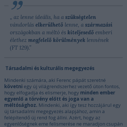
„ az lenne ideális, ha a
szükségtelen
vándorlás
elkerülhető
lenne, a
származási
országokban a méltó és
kiteljesedő
emberi
élethez
megfelelő
körülmények
lennének
(FT 129).”
Társadalmi és kulturális megegyezés
Mindenki számára, aki Ferenc pápát szeretné
követni
egy új világrendszerhez vezető úton fontos,
hogy elfogadja és elismerje, hogy
minden ember
egyenlő a törvény előtt és joga van a
méltósághoz.
Mindenki, aki így tesz hozzájárul egy
új társadalmi megegyezés alapjához, amin a
felépítendő új rend fog állni. Azért, hogy az
egyenlőségnek eme felismerése ne maradjon csupán