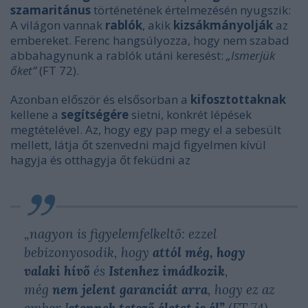
szamaritánus
történetének értelmezésén nyugszik:
A világon vannak
rablók
, akik
kizsákmányolják
az
embereket. Ferenc hangsúlyozza, hogy nem szabad
abbahagynunk a rablók utáni keresést:
„Ismerjük
őket”
(FT 72).
Azonban először és elsősorban a
kifosztottaknak
kellene a
segítségére
sietni, konkrét lépések
megtételével. Az, hogy egy pap megy el a sebesült
mellett, látja őt szenvedni majd figyelmen kívül
hagyja és otthagyja őt feküdni az
„
nagyon is figyelemfelkeltő: ezzel
bebizonyosodik, hogy
attól még, hogy
valaki hívő
és
Istenhez imádkozik
,
még
nem jelent garanciát arra
, hogy ez az
ember I
stennek tetsző életet is él”
(FT 74).