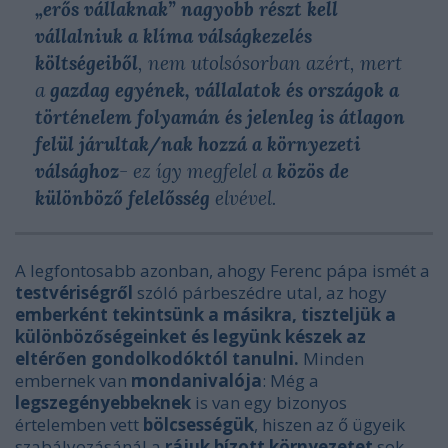
„erős vállaknak” nagyobb részt kell
vállalniuk a klíma válságkezelés
költségeiből
, nem utolsósorban azért, mert
a
gazdag egyének, vállalatok és országok a
történelem folyamán és jelenleg is átlagon
felül járultak/nak hozzá a környezeti
válsághoz
- ez így megfelel a
közös de
különböző felelősség
elvével.
A legfontosabb azonban, ahogy Ferenc pápa ismét a
testvériségről
szóló párbeszédre utal, az hogy
emberként tekintsünk a másikra, tiszteljük a
különbözőségeinket és legyünk készek az
eltérően gondolkodóktól tanulni.
Minden
embernek van
mondanivalója
: Még a
legszegényebbeknek
is van egy bizonyos
értelemben vett
bölcsességük
, hiszen az ő ügyeik
szabályozásánál a
rájuk bízott környezetet
sok