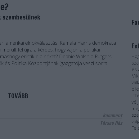
re?
ok szembesülnek
Fa
ri amerikai elnökválasztás. Kamala Harris demokrata
Fe
 merült fel újra a kérdés, hogy vajon a politikai
 máshogy érintik-e a nőket? Debbie Walsh a Rutgers
Hog
sza
 és Politika Központjának igazgatója veszi sorra
és 
Mik
val
ell
TOVÁBB
int
vél
meg
sza
komment
vál
Társas Ház
Fel