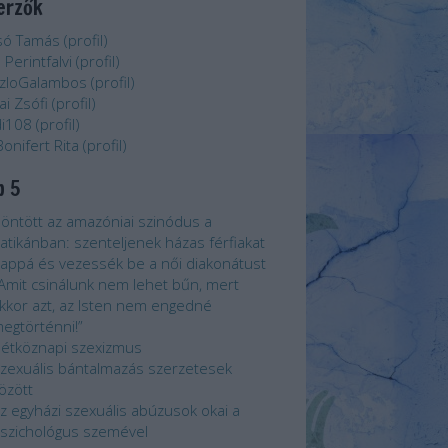
erzők
só Tamás
(
profil
)
 Perintfalvi
(
profil
)
zloGalambos
(
profil
)
ai Zsófi
(
profil
)
i108
(
profil
)
Bonifert Rita
(
profil
)
p 5
öntött az amazóniai szinódus a
atikánban: szenteljenek házas férfiakat
appá és vezessék be a női diakonátust
Amit csinálunk nem lehet bűn, mert
kkor azt, az Isten nem engedné
egtörténni!”
étköznapi szexizmus
zexuális bántalmazás szerzetesek
özött
z egyházi szexuális abúzusok okai a
szichológus szemével