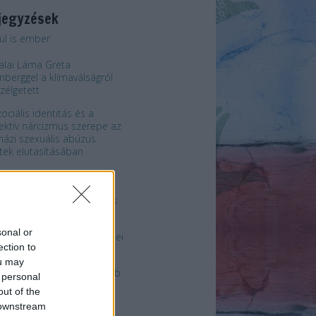
jegyzések
ül is ember
alai Láma Greta
nberggel a klímaválságról
zélgetett
zociális identitás és a
lektív nárcizmus szerepe az
házi szexuális abúzus
tek elutasításában
ivatagi anyák
telmet, érzést csak építs, s
ronts”
sonal or
resztény vezetők is részesei
ection to
amerikai erőszaknak”
ou may
dnyájan testvérek egy jobb
 personal
gért
out of the
 downstream
esztény politika? - Mustó