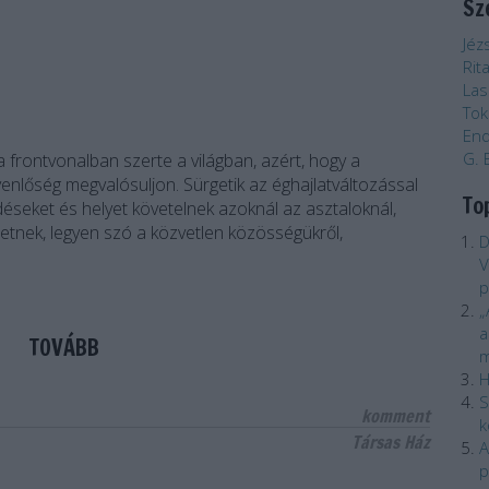
Sz
Jéz
Rita
Las
Tok
End
G. 
 frontvonalban szerte a világban, azért, hogy a
gyenlőség megvalósuljon. Sürgetik az éghajlatváltozással
To
éseket és helyet követelnek azoknál az asztaloknál,
etnek, legyen szó a közvetlen közösségükről,
D
V
p
„
a
TOVÁBB
m
H
S
komment
k
Társas Ház
A
p