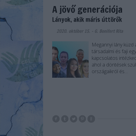
A jövő generációja
Lányok, akik máris úttörők
2020. október 15.
-
G. Bonifert Rita
Megannyi lány küzd a
társadalmi és faji e
kapcsolatos intézked
ahol a döntések szül
országaikról és…