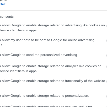
Out
consents
ide-oda rohangáltam, beütött a szakdolgozat végső
 interjúkat veszek fel, zoomos előadásokat hallgatok és
o allow Google to enable storage related to advertising like cookies on
l árasztottam el az általam kiszemelt, potenciális
evice identifiers in apps.
eközben fél szemmel már a jövő évi kalendárt
o allow my user data to be sent to Google for online advertising
s.
to allow Google to send me personalized advertising.
TOVÁBB
o allow Google to enable storage related to analytics like cookies on
evice identifiers in apps.
komment
o allow Google to enable storage related to functionality of the website
Műv Ház és Ima Ház
o allow Google to enable storage related to personalization.
lpolitika? Svéd
o allow Google to enable storage related to security, including