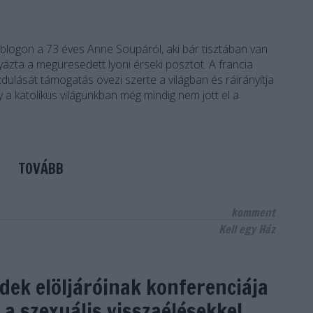
 blogon a 73 éves Anne Soupáról, aki bár tisztában van
lyázta a megüresedett lyoni érseki posztot. A francia
lását támogatás övezi szerte a világban és ráirányítja
y a katolikus világunkban még mindig nem jött el a
TOVÁBB
komment
Kell egy Ház
dek elöljáróinak konferenciája
a szexuális visszaélésekkel