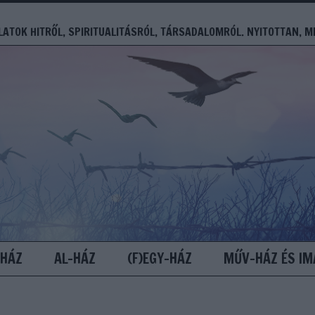
ATOK HITRŐL, SPIRITUALITÁSRÓL, TÁRSADALOMRÓL. NYITOTTAN, M
-HÁZ
AL-HÁZ
(F)EGY-HÁZ
MŰV-HÁZ ÉS IM