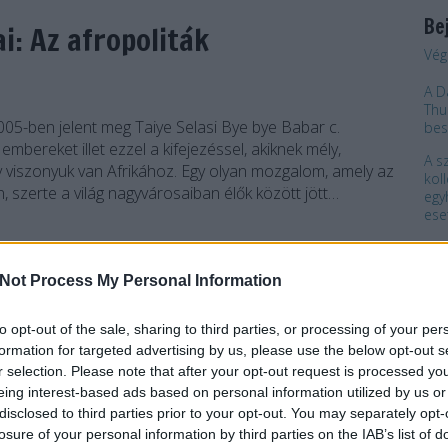
Be
ai: Az afropoliták
Vég
A D
Thu
05-ben jelent meg Taiye Selasi Bye bye Babar c.
bes
mbereket illet ezzel a kifejezéssel, akiknek mély,
A s
 viszonyuk van Afrikához. Egy olyan mozgalom, amely az
kol
, szerte a világ nagyvárosaiban élők között jött…
egy
ese
A s
Not Process My Personal Information
"Ér
TOVÁBB
ne 
to opt-out of the sale, sharing to third parties, or processing of your per
„Ke
formation for targeted advertising by us, please use the below opt-out s
az 
komment
r selection. Please note that after your opt-out request is processed y
Társas Ház
Min
eing interest-based ads based on personal information utilized by us or
vilá
disclosed to third parties prior to your opt-out. You may separately opt-
losure of your personal information by third parties on the IAB’s list of
Ker