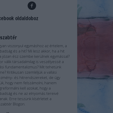
cebook oldaldoboz
lszabtér
yan viszonyul egymáshoz az értelem, a
badság és a hit? Mi lesz akkor, ha a hit
a józan ész szembe kerülnek egymással?
or válik társadalmilag is veszélyessé a
lási fundamentalizmus? Mit tehetünk
ene? Kritikusan szemléljük a vallási
ézmény- és hitrendszereket, de úgy
jük, hogy nem felszámolni, hanem
reformálni kell azokat, hogy a
badság és ne az elnyomás tereivé
janak. Erre teszünk kísérletet a
szabtér Blogon.