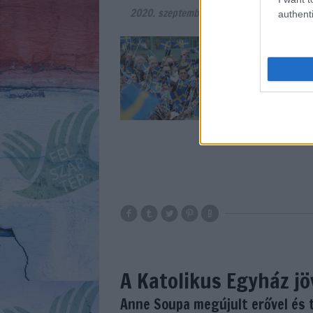
2020. szeptember 15.
-
G. Bonifert Rita
authenti
Nem is olyan új kele
től folytat (azóta t
ritka, hogy mindenfél
egyébként fölöslege
A Katolikus Egyház jö
Anne Soupa megújult erővel és