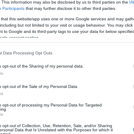
us és a kultúratisztelet
Pét
. This information may also be disclosed by us to third parties on the
IA
gon
Participants
that may further disclose it to other third parties.
"Át 
 that this website/app uses one or more Google services and may gath
hom
including but not limited to your visit or usage behaviour. You may click 
- B
, hogy a svéd kormány miért és milyen módszerekkel
 to Google and its third-party tags to use your data for below specifi
i a nemi egyenlőséget, nem csak a saját országa határain
ogle consent section.
900
Fel
sta külpolitika révén szerte a világban is. A hat éve indult
án azóta sok kérdés és észrevétel merült fel,…
l Data Processing Opt Outs
Ke
o opt-out of the Sharing of my personal data.
In
Cí
TOVÁBB
o opt-out of the Sale of my Personal Data.
(F)
In
Há
komment
Cím
to opt-out of processing my Personal Data for Targeted
Társas Ház
ing.
In
o opt-out of Collection, Use, Retention, Sale, and/or Sharing
ai
ersonal Data that Is Unrelated with the Purposes for which it
lected.