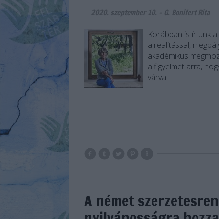
2020. szeptember 10.
-
G. Bonifert Rita
Korábban is írtunk a
a realitással, megpá
akadémikus megmozdu
a figyelmet arra, hog
várva…
A német szerzetesren
nyilvánosságra hozza 