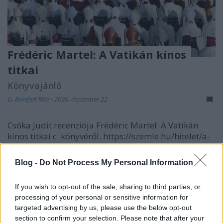
Frédéric Martel: A Vatikán kínos
titkai
Könyvajánló
G. Bonifert Rita
•
2020. december 22.
Csóka Judit recenziója Frédéric Martel: A Vatikán
kínos titkai c. könyvéről. https://szemle.hu/hitelet/a-
homofob-biborosok-nagy-resze-meleg-es-ez-csak-
jeghegy-csucsa Tegnap este éjfél előtt olvastam el az
Blog -
Do Not Process My Personal Information
utolsó oldalt is a könyvből. 563 oldalon átrágtam
magam, mint egy kásahegyen, de megérte.…
If you wish to opt-out of the sale, sharing to third parties, or
processing of your personal or sensitive information for
targeted advertising by us, please use the below opt-out
section to confirm your selection. Please note that after your