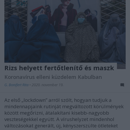
Rizs helyett fertőtlenítő és maszk
Koronavírus elleni küzdelem Kabulban
G. Bonifert Rita
•
2020. november 19.
Az első „lockdown” arról szólt, hogyan tudjuk a
mindennapjaink rutinját megváltozott körülmények
között megőrizni, átalakítani kisebb-nagyobb
veszteségekkel együtt. A vírushelyzet mindenhol
változásokat generált, új, kényszerszülte ötleteket