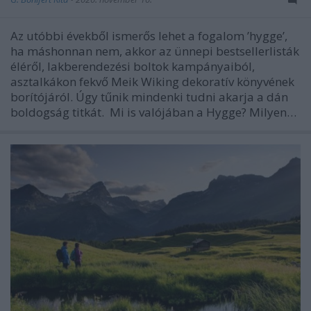
Az utóbbi évekből ismerős lehet a fogalom ’hygge’,
ha máshonnan nem, akkor az ünnepi bestsellerlisták
éléről, lakberendezési boltok kampányaiból,
asztalkákon fekvő Meik Wiking dekoratív könyvének
borítójáról. Úgy tűnik mindenki tudni akarja a dán
boldogság titkát. Mi is valójában a Hygge? Milyen…