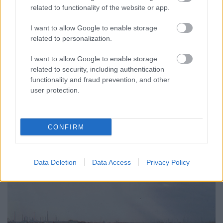
G. Bonifert Rita
•
2020. december 08.
related to functionality of the website or app.
A Házasság Indiai módra című netflixes
I want to allow Google to enable storage
dokumentumsorozatban indiai származású
related to personalization.
emberek próbálnak hivatásos házasságközvetítő
I want to allow Google to enable storage
segítségével rátalálni életük párjára Delhiben,
related to security, including authentication
Mumbaiban, Texasban és New Jerseyben. A sorozat
functionality and fraud prevention, and other
nem csak amiatt érdekes mert valóságshow-szerűen
user protection.
viszi be a nézőket más emberek…
CONFIRM
Data Deletion
Data Access
Privacy Policy