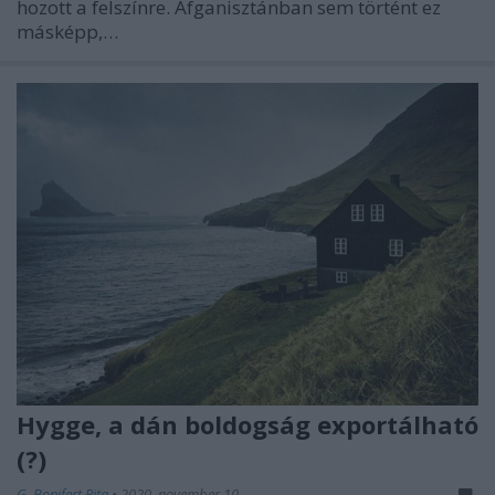
hozott a felszínre. Afganisztánban sem történt ez
másképp,…
Hygge, a dán boldogság exportálható
(?)
G. Bonifert Rita
•
2020. november 10.