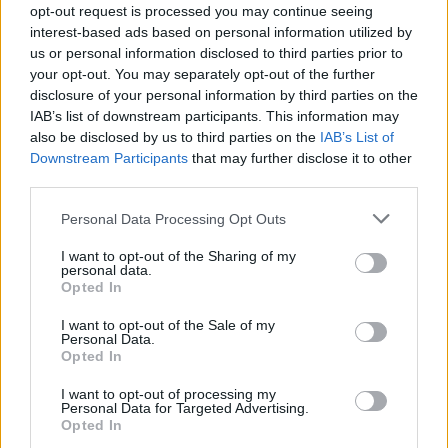
opt-out request is processed you may continue seeing
interest-based ads based on personal information utilized by
us or personal information disclosed to third parties prior to
your opt-out. You may separately opt-out of the further
disclosure of your personal information by third parties on the
IAB’s list of downstream participants. This information may
also be disclosed by us to third parties on the
IAB’s List of
Downstream Participants
that may further disclose it to other
third parties.
Please note that this website/app uses one or more Google
Personal Data Processing Opt Outs
services and may gather and store information including but
not limited to your visit or usage behaviour. You may click to
I want to opt-out of the Sharing of my
Nem fekete-fehér
personal data.
grant or deny consent to Google and its third-party tags to
Opted In
A pápai látogatás dresszkódja
use your data for below specified purposes in below Google
consent section.
I want to opt-out of the Sale of my
G. Bonifert Rita
•
2020. december 18.
Personal Data.
Opted In
Az első pápai „találkozásom” a római
I want to opt-out of processing my
osztálykirándulás idejére datálható, amikor a Szent
Personal Data for Targeted Advertising.
Péter tér túlsó végében pici fehér pontként vettük
Opted In
észre Ferenc pápát... Akiknek ennél közelebbi