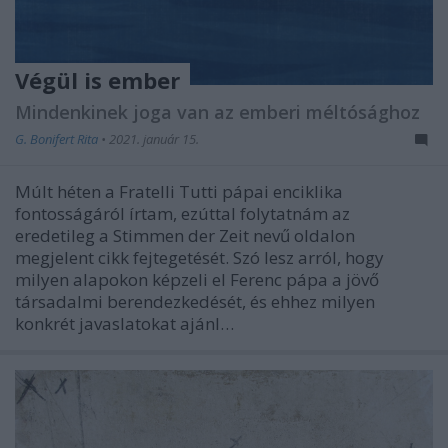
Végül is ember
Mindenkinek joga van az emberi méltósághoz
G. Bonifert Rita
•
2021. január 15.
Múlt héten a Fratelli Tutti pápai enciklika
fontosságáról írtam, ezúttal folytatnám az
eredetileg a Stimmen der Zeit nevű oldalon
megjelent cikk fejtegetését. Szó lesz arról, hogy
milyen alapokon képzeli el Ferenc pápa a jövő
társadalmi berendezkedését, és ehhez milyen
konkrét javaslatokat ajánl…