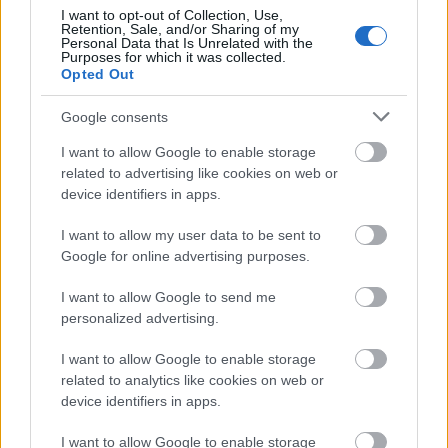
I want to opt-out of Collection, Use,
találkozójuk van a pápával, azoknak nem teljesen
Retention, Sale, and/or Sharing of my
mindegy, hogy mit viselnek, a dresszkódot is
Personal Data that Is Unrelated with the
Purposes for which it was collected.
figyelembe kell…
Opted Out
Google consents
I want to allow Google to enable storage
related to advertising like cookies on web or
device identifiers in apps.
I want to allow my user data to be sent to
Google for online advertising purposes.
I want to allow Google to send me
personalized advertising.
I want to allow Google to enable storage
related to analytics like cookies on web or
device identifiers in apps.
"Its a match"- Indiai kiadás
I want to allow Google to enable storage