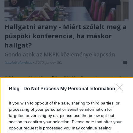
Hallgatni arany - Miért szólalt meg a
püspöki konferencia, ha máskor
hallgat?
Gondolatok az MKPK közleménye kapcsán
LaszloGalambos
•
2020. január 30.
A Magyar Katolikus Püspöki Konferencia meglepő
módon közleményt adott ki, amelyben
Blog -
Do Not Process My Personal Information
szomorúságát és megdöbbenését fejezi ki egy
ellenzéki politikus szavai miatt. Mindenkit felszólít
If you wish to opt-out of the sale, sharing to third parties, or
arra, hogy tisztelje a másik ember méltóságát,
processing of your personal or sensitive information for
továbbá a választott tisztségviselőtől való
targeted advertising by us, please use the below opt-out
elhatárolódást vár, a közjót…
section to confirm your selection. Please note that after your
opt-out request is processed you may continue seeing