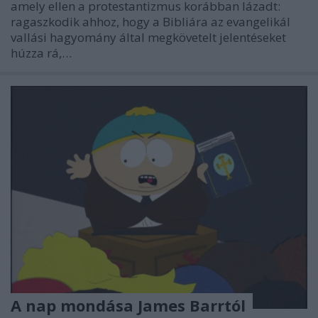
amely ellen a protestantizmus korábban lázadt:
ragaszkodik ahhoz, hogy a Bibliára az evangelikál
vallási hagyomány által megkövetelt jelentéseket
húzza rá,…
A nap mondása James Barrtól