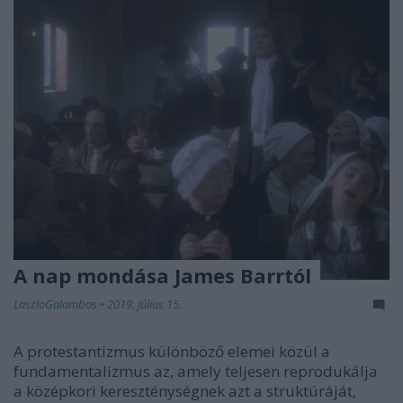
A nap mondása James Barrtól
LaszloGalambos
•
2019. július 15.
A protestantizmus különböző elemei közül a
fundamentalizmus az, amely teljesen reprodukálja
a középkori kereszténységnek azt a struktúráját,