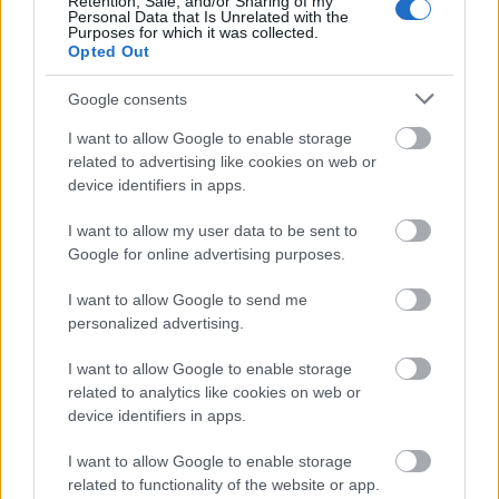
Retention, Sale, and/or Sharing of my
KDNP-t, hogy maradjon az Európai Néppárt tagja.
Personal Data that Is Unrelated with the
Purposes for which it was collected.
Mi oka lehetne ennek? A Vatikánban felfigyeltek
Opted Out
talán Európa egyik legnagyobb választói
támogatottsággal bíró kereszténydemokrata
Google consents
pártjának a felebaráti…
I want to allow Google to enable storage
related to advertising like cookies on web or
device identifiers in apps.
I want to allow my user data to be sent to
Google for online advertising purposes.
I want to allow Google to send me
personalized advertising.
I want to allow Google to enable storage
related to analytics like cookies on web or
device identifiers in apps.
I want to allow Google to enable storage
related to functionality of the website or app.