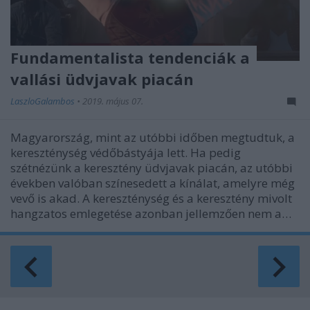
Fundamentalista tendenciák a
vallási üdvjavak piacán
LaszloGalambos
•
2019. május 07.
Magyarország, mint az utóbbi időben megtudtuk, a
kereszténység védőbástyája lett. Ha pedig
szétnézünk a keresztény üdvjavak piacán, az utóbbi
években valóban színesedett a kínálat, amelyre még
vevő is akad. A kereszténység és a keresztény mivolt
hangzatos emlegetése azonban jellemzően nem a…