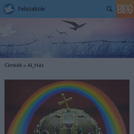
Felszabtér
Címkék
»
Al_Ház