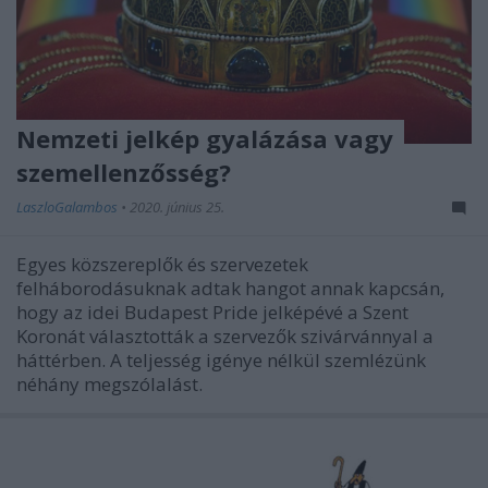
Nemzeti jelkép gyalázása vagy
szemellenzősség?
LaszloGalambos
•
2020. június 25.
Egyes közszereplők és szervezetek
felháborodásuknak adtak hangot annak kapcsán,
hogy az idei Budapest Pride jelképévé a Szent
Koronát választották a szervezők szivárvánnyal a
háttérben. A teljesség igénye nélkül szemlézünk
néhány megszólalást.