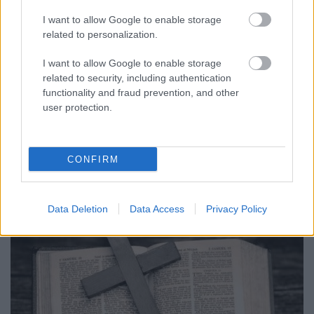
Heti Küng
I want to allow Google to enable storage
Gondolatok Hans Küng teológustól
related to personalization.
LaszloGalambos
•
2019. augusztus 09.
I want to allow Google to enable storage
related to security, including authentication
Kérdés, hogy milyen legyen vallás és kultúra
functionality and fraud prevention, and other
viszonya (...) Azt mondanám, hogy ha vallás és
user protection.
kultúra teljesen azonossá lesz, akkor az veszélyessé
válik. Akkor a vallás nacionalistává válik; ezt gyakran
láttuk Lengyelországban, és ez történt Írországban
is. [1] Szabó István református és…
CONFIRM
Data Deletion
Data Access
Privacy Policy