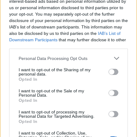
interest-based ads based on personal information utilized by
us or personal information disclosed to third parties prior to
your opt-out. You may separately opt-out of the further
disclosure of your personal information by third parties on the
IAB’s list of downstream participants. This information may
also be disclosed by us to third parties on the
IAB’s List of
Downstream Participants
that may further disclose it to other
third parties.
Please note that this website/app uses one or more Google
Personal Data Processing Opt Outs
services and may gather and store information including but
not limited to your visit or usage behaviour. You may click to
I want to opt-out of the Sharing of my
personal data.
grant or deny consent to Google and its third-party tags to
Opted In
use your data for below specified purposes in below Google
consent section.
Maradj velünk KDNP, s külön Semjén
I want to opt-out of the Sale of my
Personal Data.
Zsolt!
Opted In
LaszloGalambos
•
2020. január 18.
I want to opt-out of processing my
Personal Data for Targeted Advertising.
Opted In
Semjén Zsolt pártelnök-miniszterelnök-helyettes
I want to opt-out of Collection, Use,
állítása szerint vatikáni körök is kérik pártját, a